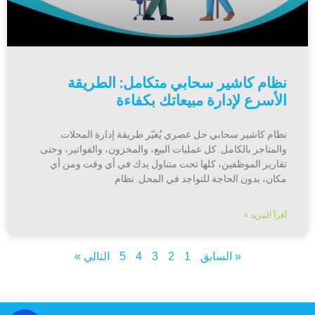
نظام كاشير سحابي متكامل: الطريقة
الأسرع لإدارة مبيعاتك بكفاءة
نظام كاشير سحابي حل عصري يُغيّر طريقة إدارة المحلات
والمتاجر بالكامل. كل عمليات البيع، والمخزون، والفواتير، وحتى
تقارير الموظفين، كلها تحت متناول يدك في أي وقت ومن أي
مكان، بدون الحاجة للتواجد في المحل. نظام
أقرأ المزيد »
« السابق
1
2
3
4
5
التالي »