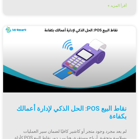
أقرأ المزيد »
نقاط البيع POS: الحل الذكي لإدارة أعمالك
بكفاءة
لم يعد مجرد وجود متجر أو كاشير كافيًا لضمان سير العمليات
بسلاسة وتحقيق أرباح مستقرة، هنا يبرز دور نقاط البيع POS كأداة