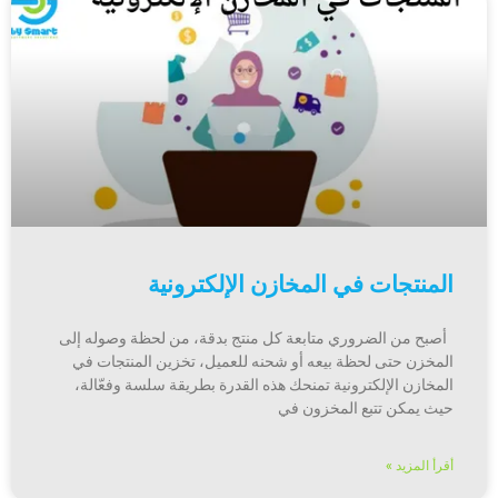
المنتجات في المخازن الإلكترونية
أصبح من الضروري متابعة كل منتج بدقة، من لحظة وصوله إلى
المخزن حتى لحظة بيعه أو شحنه للعميل، تخزين المنتجات في
المخازن الإلكترونية تمنحك هذه القدرة بطريقة سلسة وفعّالة،
حيث يمكن تتبع المخزون في
أقرأ المزيد »