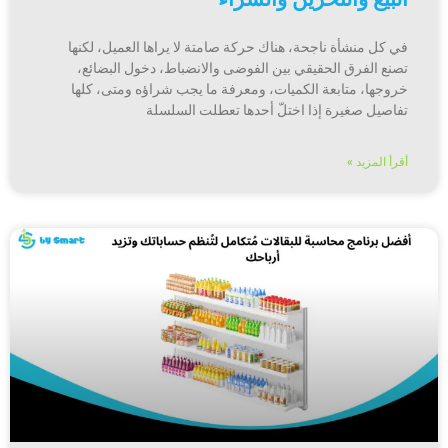
في كل منشأة ناجحة، هناك حركة صامتة لا يراها العميل، لكنها
تصنع الفرق الحقيقي بين الفوضى والانضباط، دخول البضائع،
خروجها، متابعة الكميات، ومعرفة ما يجب شراؤه ومتى، كلها
تفاصيل صغيرة إذا اختلّ أحدها تعطلت السلسلة
أقرأ المزيد »