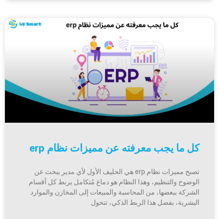
كل ما يجب معرفته عن مميزات نظام erp
تصبح مميزات نظام erp هي الحليف الأول لأي مدير يبحث عن
الوضوح والتنظيم، وهذا النظام هو دماغ مُتكامل يربط كل أقسام
الشركة ببعضها، من المحاسبة والمبيعات إلى المخازن والموارد
البشرية، بفضل هذا الربط الذكي، تتحول