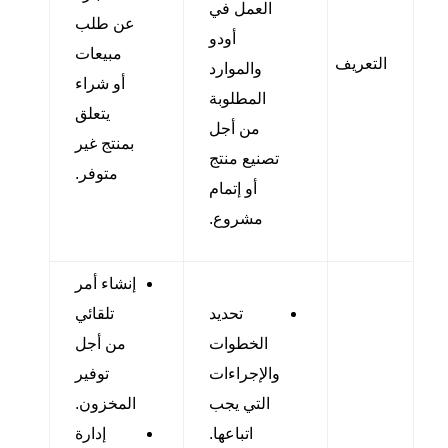
العمل في
عن طلب
أودو
مبيعات
التعريف
والموارد
أو شراء
المطلوبة
يتعلق
من أجل
بمنتج غير
تصنيع منتج
متوفر.
أو إتمام
مشروع.
إنشاء أمر
تحديد
تلقائي
الخطوات
من أجل
والإجراءات
توفير
التي يجب
المخزون.
اتباعها.
إدارة