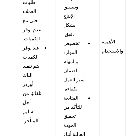
طلبات
وتنسيق
العملاء
الإنتاج
حتى مع
بشكل
عدم توفر
دقيق.
الكميات.
الأهمية
تخصيص
عند توفر
والاستخدام
الموارد
الكميات
والمهام
يتم تنفيذ
لضمان
الباك
سير العمل
أوردر
بكفاءة.
تلقائيًا من
المتابعة
أجل
للتأكد من
تسليم
تحقيق
المتأخر.
الجودة
العالية أثناء