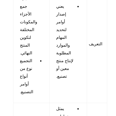
يعني
جمع
إصدار
الأجزاء
أوامر
والمكونات
لتحديد
المختلفة
المهام
لتكوين
التعريف
والموارد
المنتج
المطلوبة
النهائي.
لإنتاج منتج
التجميع
معين أو
نوع من
تصنيع.
أنواع
أوامر
التصنيع.
يمثل