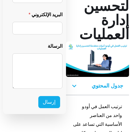
لتحسين
ل
o
إ
س
البريد الإلكتروني
*
إدارة
c
م
o
العمليات
u
n
الرسالة
t
r
y
s
جدول المحتوي
e
l
إرسال
e
ترتيب العمل في أودو
c
واحد من العناصر
t
الأساسية التي تساعد على
e