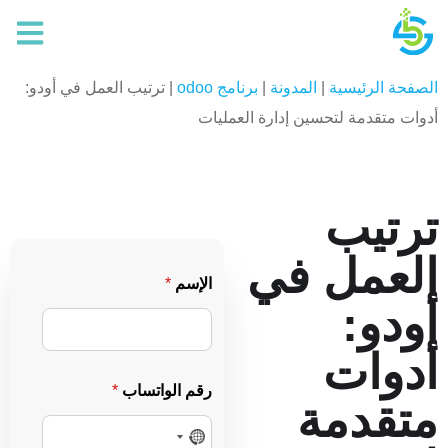
الصفحة الرئيسية
|
المدونة
|
برنامج odoo
|
ترتيب العمل في أودو:
أدوات متقدمة لتحسين إدارة العمليات
ترتيب
العمل في
ا
الإسم
*
ل
أودو:
إ
س
م
أدوات
*
ر
رقم الواتساب
*
ق
متقدمة
م
ا
N