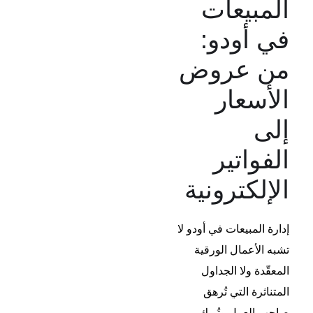
المبيعات
في أودو:
من عروض
الأسعار
إلى
الفواتير
الإلكترونية​
إدارة المبيعات في أودو لا
تشبه الأعمال الورقية
المعقّدة ولا الجداول
المتناثرة التي تُرهق
صاحب العمل وتُربك