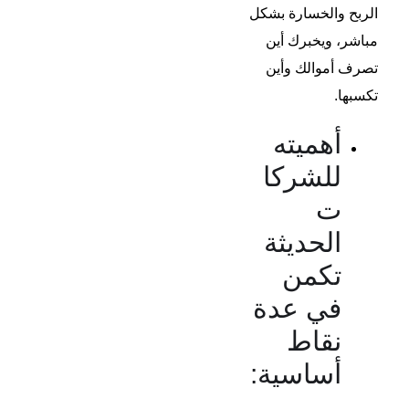
الربح والخسارة بشكل
مباشر، ويخبرك أين
تصرف أموالك وأين
تكسبها.
أهميته
للشركا
ت
الحديثة
تكمن
في عدة
نقاط
أساسية: