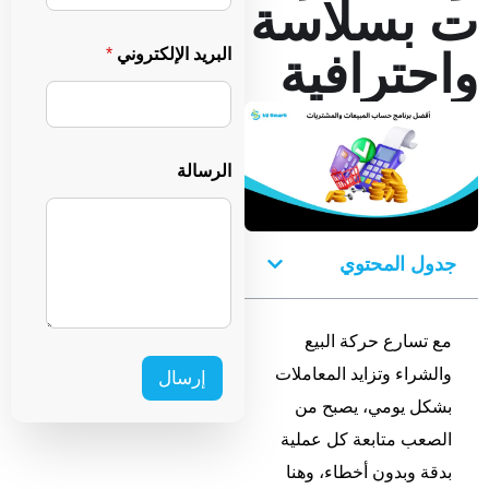
ت بسلاسة
د
n
ا
ل
البريد الإلكتروني
*
واحترافية
i
إ
ل
t
ك
e
ت
ر
d
الرسالة
و
S
ن
ي
t
a
جدول المحتوي
t
e
مع تسارع حركة البيع
s
والشراء وتزايد المعاملات
إرسال
+
بشكل يومي، يصبح من
1
الصعب متابعة كل عملية
بدقة وبدون أخطاء، وهنا