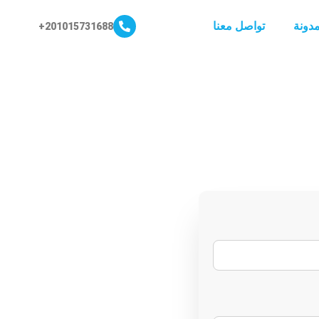
مدونة
تواصل معنا
201015731688+