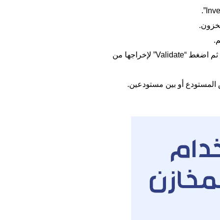
من تطبيق “Inventory”، افتح أمر التسليم، تحقق من الكمية، ثم اضغط “Validate” لإخراجها من
المستودع أو بين مستودعين.