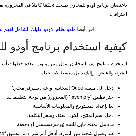
باختصار،
برنامج اودو للمخازن
يمنحك تحكمًا كاملًا في المخزون، يق
احترافي.
اقرأ أيضا
ماهو نظام الاودو: دليلك الشامل لفهم نظ
كيفية استخدام برنامج أودو ل
استخدام
برنامج اودو للمخازن
سهل ومرن، ويمر بعدة خطوات أساسي
الجرد، والشحن، وإليك دليل مبسط لاستخدامه:
ادخل إلى منصة Odoo (سحابية أو على سيرفر محلي).
اختر تطبيق “Inventory” (المخزون) من لوحة التطبيقات.
ابدأ بإعداد المستودع والمعلومات الأساسية.
أدخل اسم المنتج، الكود، الفئة، وسعر التكلفة.
حدد هل المنتج قابل للتتبع (برقم تسلسلي أو دفعة).
عند وصول شحنة من المورد، أدخل أمر شراء من تطبيق “Purchase”.