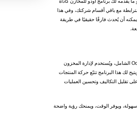
 ما يقدمه لك
برنامج اودو للمخازن
كأداة
ترابطة مع باقي أقسام شركتك، وفي هذا
نه أن يُحدث فارقًا حقيقيًا في طريقة
عة.
(Odoo Inventory) هو أحد تطبيقات نظام Odoo الشامل، ويُستخدم لإدارة المخزون
ح لك هذا البرنامج تتبّع حركة المنتجات
لى تقليل التكاليف وتحسين العمليات
 سهولة، ويوفر الوقت، ويمنحك رؤية واضحة