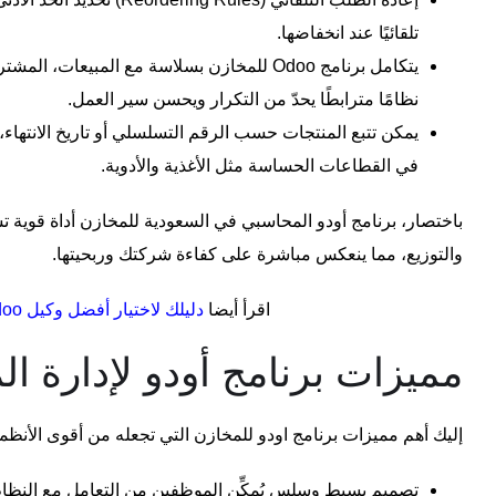
تلقائيًا عند انخفاضها.
يتكامل برنامج Odoo للمخازن بسلاسة مع المبيعات
نظامًا مترابطًا يحدّ من التكرار ويحسن سير العمل.
يمكن تتبع المنتجات حسب الرقم التسلسلي أو تاريخ الانتهاء
في القطاعات الحساسة مثل الأغذية والأدوية.
باختصار،
برنامج أودو المحاسبي في السعودية
للمخازن أداة قوية 
والتوزيع، مما ينعكس مباشرة على كفاءة شركتك وربحيتها.
اقرأ أيضا
دليلك لاختيار أفضل وكيل Odoo في السعودية
مميزات برنامج أودو لإدارة ا
إليك أهم مميزات
برنامج اودو للمخازن
التي تجعله من أقوى الأنظم
تصميم بسيط وسلس يُمكِّن الموظفين من التعامل مع النظام