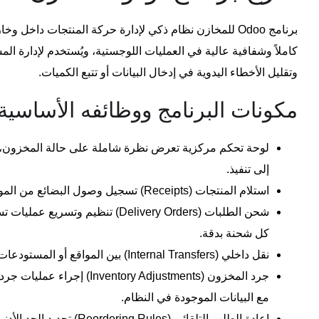
برنامج
Odoo
للمخازن نظام ذكي لإدارة حركة المنتجات داخل وخار
كاملاً وشفافية عالية في العمليات اللوجستية، ويُستخدم لإدارة ال
وتقليل الأخطاء اليدوية في إدخال البيانات أو تتبع الكميات.
مكونات البرنامج ووظائفه الأساسية:
لوحة تحكم مركزية تعرض نظرة شاملة على حالة المخزون، ال
إلى تنفيذ.
استلام المنتجات (Receipts) تسجيل وصول البضائع من الموردين وتحديث الكمية تلقائيًا في النظام.
شحن الطلبات (Delivery Orders) تنظيم و
كل شحنة بدقة.
نقل داخلي (Internal Transfers) بين المواقع أو المستودعات داخل نفس الشركة بسهولة.
جرد المخزون (entory Adjustments
مع البيانات الموجودة في النظام.
إعادة الطلب التلقائي (g Rules