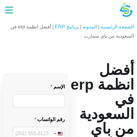
الصفحة الرئيسية
|
المدونة
|
برنامج ERP
|
أفضل انظمة erp في
السعودية من باي سمارت
أفضل
انظمة erp
*
الإسم
*
ا
في
ل
ب
ر
السعودية
ي
د
رقم الواتساب
*
ا
من باي
ل
و
U