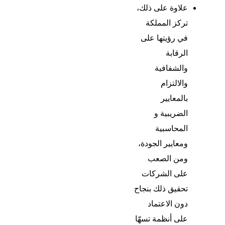
علاوة على ذلك،
تركز المملكة
في رؤيتها على
الرقابة
والشفافية
والالتزام
بالمعايير
الضريبية و
المحاسبية
ومعايير الجودة،
ومن الصعب
على الشركات
تحقيق ذلك بنجاح
دون الاعتماد
على أنظمة تسهّا