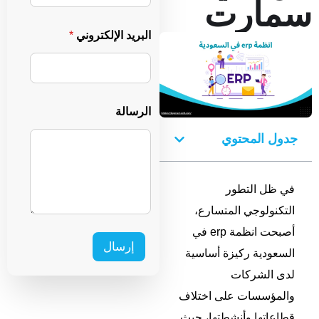
سمارت
ا
n
ت
س
البريد الإلكتروني
*
i
ا
ب
t
*
e
ا
ل
d
الرسالة
ر
S
س
جدول المحتوي
ا
t
ل
a
ة
في ظل التطور
t
التكنولوجي المتسارع،
e
أصبحت انظمة erp في
s
إرسال
السعودية ركيزة أساسية
+
لدى الشركات
1
والمؤسسات على اختلاف
قطاعاتها وأنشطتها، حيث