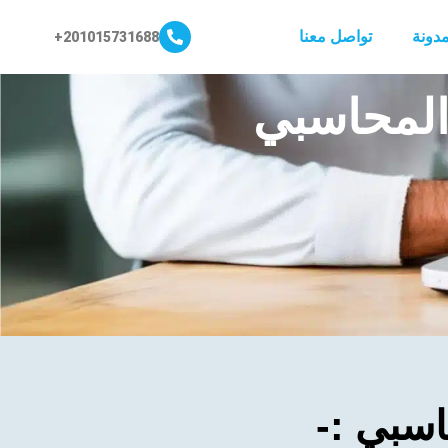
مدونة
تواصل معنا
201015731688+
المحاسبي
اسبي :-