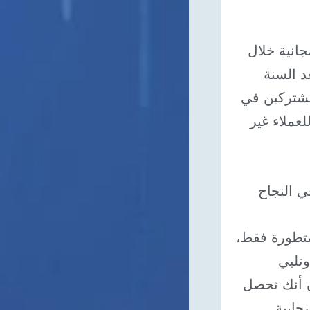
انية خلال
د السنة
مشتركين في
لعملاء غير
 النجاح
متطورة فقط،
تلبي
ان أنك تحصل
حابية.