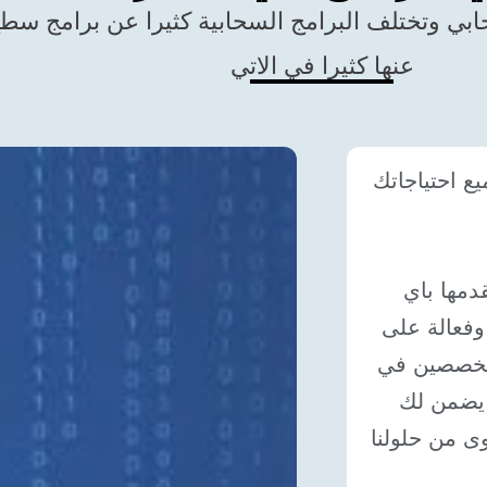
بي وتختلف البرامج السحابية كثيرا عن برامج سطح 
عنها كثيرا في الاتي
ع احتياجاتك
دمها باي
فعالة على
متخصصين في
ا يضمن لك
وى من حلولنا