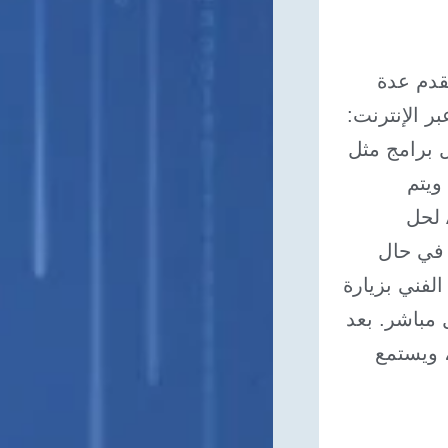
قدم عدة
ر الإنترنت:
 برامج مثل
و Microsoft Teams أو Google Meet. ويتم
استخدام أدوات التحكم عن بُعد مثل AnyDesk لحل
 في حال
لفني بزيارة
مباشر. بعد
، ويستمع